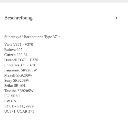
Beschreibung
Silberoxyd Uhrenbatterie Type 371:
Varta V371 - V370
Bulova 605
Citizen 280-31
Duracell D371 - D370
Energizer 371 - 370
Panasonic SR920SW
Maxell SR920SW
Sony SR920SW
Seiko SB-AN
Toshiba SR920SW
IEC SR69
RW315
537, B-371L, 9929
UC371, UCAR 371