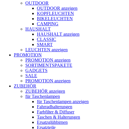
OUTDOOR
OUTDOOR anzeigen
KOPFLEUCHTEN
BIKELEUCHTEN
CAMPING
HAUSHALT
HAUSHALT anzeigen
CLASSIC
SMART
LEUCHTEN anzeigen
PROMOTION
PROMOTION anzeigen
SORTIMENTSPAKETE
GADGETS
SALE
PROMOTION anzeigen
ZUBEHÖR
ZUBEHÖR anzeigen
für Taschenlampen
für Taschenlampen anzeigen
Fahrradhalterungen
Farbfilter & Diffuser
Taschen & Halterungen
Ersatzglühbirnen
Ersatzteile