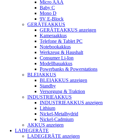
Micro AAA
Baby C
Mono D
9V E-Block
GERÄTEAKKUS
GERÄTEAKKUS anzeigen
Kameraakkus
Telefone & Tablet PC
Notebookakkus
Werkzeug & Haushalt
Consumer Li-Ion
Modellbauakkus
Powerbanks & Powerstations
BLEIAKKUS
BLEIAKKUS anzeigen
Standby
Versorgung & Traktion
INDUSTRIEAKKUS
INDUSTRIEAKKUS anzeigen
Lithium
Nickel-Metalhydrid
Nickel-Cadmium
AKKUS anzeigen
LADEGERÄTE
LADEGERÄTE anzeigen