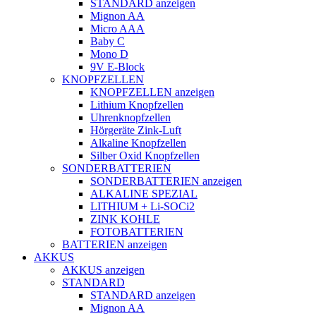
STANDARD anzeigen
Mignon AA
Micro AAA
Baby C
Mono D
9V E-Block
KNOPFZELLEN
KNOPFZELLEN anzeigen
Lithium Knopfzellen
Uhrenknopfzellen
Hörgeräte Zink-Luft
Alkaline Knopfzellen
Silber Oxid Knopfzellen
SONDERBATTERIEN
SONDERBATTERIEN anzeigen
ALKALINE SPEZIAL
LITHIUM + Li-SOCi2
ZINK KOHLE
FOTOBATTERIEN
BATTERIEN anzeigen
AKKUS
AKKUS anzeigen
STANDARD
STANDARD anzeigen
Mignon AA