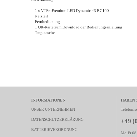
1 x VTProPremium LED Dynamic 43 RC100
Netzteil
Fernbedienung
1 QR-Karte zum Download der Bedienungsanleitung
Tragetasche
INFORMATIONEN
HABEN 
UNSER UNTERNEHMEN
Telefonis
DATENSCHUTZERKLÄRUNG
+49 (
BATTERIEVERORDNUNG
Mo-Fr 08: