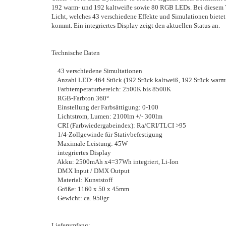
192 warm- und 192 kaltweiße sowie 80 RGB LEDs. Bei diesem V
Licht, welches 43 verschiedene Effekte und Simulationen biete
kommt. Ein integriertes Display zeigt den aktuellen Status an.
Technische Daten
43 verschiedene Simultationen
Anzahl LED: 464 Stück (192 Stück kaltweiß, 192 Stück war
Farbtemperaturbereich: 2500K bis 8500K
RGB-Farbton 360°
Einstellung der Farbsättigung: 0-100
Lichtstrom, Lumen: 2100lm +/- 300lm
CRI (Farbwiedergabeindex): Ra/CRI/TLCI >95
1/4-Zollgewinde für Stativbefestigung
Maximale Leistung: 45W
integriertes Display
Akku: 2500mAh x4=37Wh integriert, Li-Ion
DMX Input / DMX Output
Material: Kunststoff
Größe: 1160 x 50 x 45mm
Gewicht: ca. 950gr
Lieferumfang: