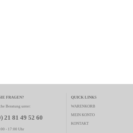
SIE FRAGEN?
QUICK LINKS
che Beratung unter:
WARENKORB
MEIN KONTO
0) 21 81 49 52 60
KONTAKT
00 - 17:00 Uhr