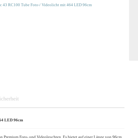
SMART
icherheit
464 LED 96cm
 Premium Foto- und Videoleuchten. Es bietet auf einer Länge von 96cm