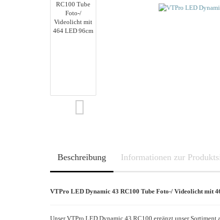
Lithium
Nickel-Metalhydrid
Nickel-Cadmium
Beschreibung
Informationen zur Produkts
VTPro LED Dynamic 43 RC100 Tube Foto-/ Videolicht mit 
Unser VTPro LED Dynamic 43 RC100 ergänzt unser Sortiment an