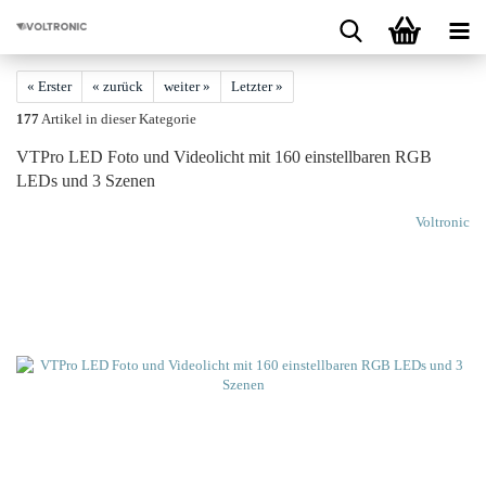
« Erster
« zurück
weiter »
Letzter »
177
Artikel in dieser Kategorie
VTPro LED Foto und Vi­deo­licht mit 160 ein­stell­ba­ren RGB
LEDs und 3 Sze­nen
Voltronic