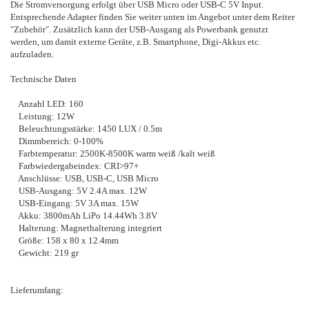
Die Stromversorgung erfolgt über USB Micro oder USB-C 5V Input.
Entsprechende Adapter finden Sie weiter unten im Angebot unter dem Reiter
"Zubehör". Zusätzlich kann der USB-Ausgang als Powerbank genutzt
werden, um damit externe Geräte, z.B. Smartphone, Digi-Akkus etc.
aufzuladen.
Technische Daten
Anzahl LED: 160
Leistung: 12W
Beleuchtungsstärke: 1450 LUX / 0.5m
Dimmbereich: 0-100%
Farbtemperatur: 2500K-8500K warm weiß /kalt weiß
Farbwiedergabeindex: CRI>97+
Anschlüsse: USB, USB-C, USB Micro
USB-Ausgang: 5V 2.4A max. 12W
USB-Eingang: 5V 3A max. 15W
Akku: 3800mAh LiPo 14.44Wh 3.8V
Halterung: Magnethalterung integriert
Größe: 158 x 80 x 12.4mm
Gewicht: 219 gr
Lieferumfang: