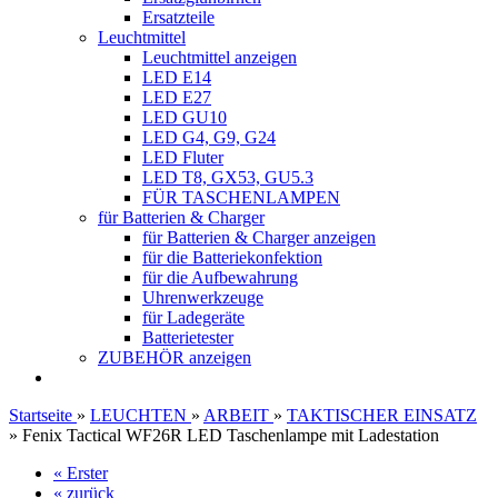
Ersatzteile
Leuchtmittel
Leuchtmittel anzeigen
LED E14
LED E27
LED GU10
LED G4, G9, G24
LED Fluter
LED T8, GX53, GU5.3
FÜR TASCHENLAMPEN
für Batterien & Charger
für Batterien & Charger anzeigen
für die Batteriekonfektion
für die Aufbewahrung
Uhrenwerkzeuge
für Ladegeräte
Batterietester
ZUBEHÖR anzeigen
Startseite
»
LEUCHTEN
»
ARBEIT
»
TAKTISCHER EINSATZ
»
Fenix Tactical WF26R LED Taschenlampe mit Ladestation
« Erster
« zurück