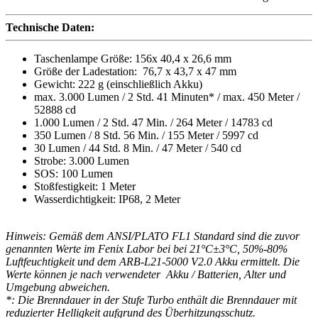
Technische Daten:
Taschenlampe Größe: 156x 40,4 x 26,6 mm
Größe der Ladestation: 76,7 x 43,7 x 47 mm
Gewicht: 222 g (einschließlich Akku)
max. 3.000 Lumen / 2 Std. 41 Minuten* / max. 450 Meter /
52888 cd
1.000 Lumen / 2 Std. 47 Min. / 264 Meter / 14783 cd
350 Lumen / 8 Std. 56 Min. / 155 Meter / 5997 cd
30 Lumen / 44 Std. 8 Min. / 47 Meter / 540 cd
Strobe: 3.000 Lumen
SOS: 100 Lumen
Stoßfestigkeit: 1 Meter
Wasserdichtigkeit: IP68, 2 Meter
Hinweis: Gemäß dem ANSI/PLATO FL1 Standard sind die zuvor
genannten Werte im Fenix Labor bei bei 21°C±3°C, 50%-80%
Luftfeuchtigkeit und dem ARB-L21-5000 V2.0 Akku ermittelt. Die
Werte können je nach verwendeter Akku / Batterien, Alter und
Umgebung abweichen.
*: Die Brenndauer in der Stufe Turbo enthält die Brenndauer mit
reduzierter Helligkeit aufgrund des Überhitzungsschutz.