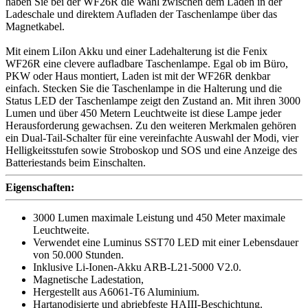
haben Sie bei der WF26R die Wahl zwischen dem Laden in der
Ladeschale und direktem Aufladen der Taschenlampe über das
Magnetkabel.
Mit einem LiIon Akku und einer Ladehalterung ist die Fenix
WF26R eine clevere aufladbare Taschenlampe. Egal ob im Büro,
PKW oder Haus montiert, Laden ist mit der WF26R denkbar
einfach. Stecken Sie die Taschenlampe in die Halterung und die
Status LED der Taschenlampe zeigt den Zustand an. Mit ihren 3000
Lumen und über 450 Metern Leuchtweite ist diese Lampe jeder
Herausforderung gewachsen. Zu den weiteren Merkmalen gehören
ein Dual-Tail-Schalter für eine vereinfachte Auswahl der Modi, vier
Helligkeitsstufen sowie Stroboskop und SOS und eine Anzeige des
Batteriestands beim Einschalten.
Eigenschaften:
3000 Lumen maximale Leistung und 450 Meter maximale
Leuchtweite.
Verwendet eine Luminus SST70 LED mit einer Lebensdauer
von 50.000 Stunden.
Inklusive Li-Ionen-Akku ARB-L21-5000 V2.0.
Magnetische Ladestation,
Hergestellt aus A6061-T6 Aluminium.
Hartanodisierte und abriebfeste HAIII-Beschichtung.