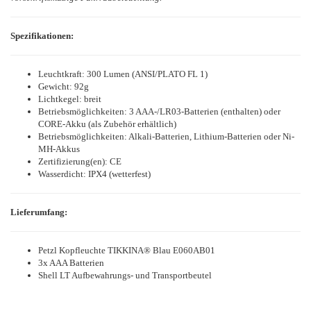
Spezifikationen:
Leuchtkraft: 300 Lumen (ANSI/PLATO FL 1)
Gewicht: 92g
Lichtkegel: breit
Betriebsmöglichkeiten: 3 AAA-/LR03-Batterien (enthalten) oder
CORE-Akku (als Zubehör erhältlich)
Betriebsmöglichkeiten: Alkali-Batterien, Lithium-Batterien oder Ni-
MH-Akkus
Zertifizierung(en): CE
Wasserdicht: IPX4 (wetterfest)
Lieferumfang:
Petzl Kopfleuchte TIKKINA® Blau E060AB01
3x AAA Batterien
Shell LT Aufbewahrungs- und Transportbeutel