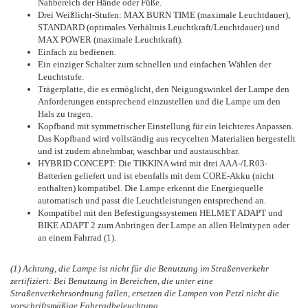
Nahbereich der Hände oder Füße.
Drei Weißlicht-Stufen: MAX BURN TIME (maximale Leuchtdauer),
STANDARD (optimales Verhältnis Leuchtkraft/Leuchtdauer) und
MAX POWER (maximale Leuchtkraft).
Einfach zu bedienen.
Ein einziger Schalter zum schnellen und einfachen Wählen der
Leuchtstufe.
Trägerplatte, die es ermöglicht, den Neigungswinkel der Lampe den
Anforderungen entsprechend einzustellen und die Lampe um den
Hals zu tragen.
Kopfband mit symmetrischer Einstellung für ein leichteres Anpassen.
Das Kopfband wird vollständig aus recycelten Materialien hergestellt
und ist zudem abnehmbar, waschbar und austauschbar.
HYBRID CONCEPT: Die TIKKINA wird mit drei AAA-/LR03-
Batterien geliefert und ist ebenfalls mit dem CORE-Akku (nicht
enthalten) kompatibel. Die Lampe erkennt die Energiequelle
automatisch und passt die Leuchtleistungen entsprechend an.
Kompatibel mit den Befestigungssystemen HELMET ADAPT und
BIKE ADAPT 2 zum Anbringen der Lampe an allen Helmtypen oder
an einem Fahrrad (1).
(1) Achtung, die Lampe ist nicht für die Benutzung im Straßenverkehr
zertifiziert: Bei Benutzung in Bereichen, die unter eine
Straßenverkehrsordnung fallen, ersetzen die Lampen von Petzl nicht die
vorschriftsmäßige Fahrradbeleuchtung.