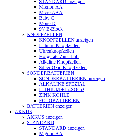
STANDARD anzeigen
Mignon AA
Micro AAA
Baby C
Mono D
9V E-Block
KNOPFZELLEN
KNOPFZELLEN anzeigen
Lithium Knopfzellen
Uhrenknopfzellen
Hörgeräte Zink-Luft
Alkaline Knopfzellen
Silber Oxid Knopfzellen
SONDERBATTERIEN
SONDERBATTERIEN anzeigen
ALKALINE SPEZIAL
LITHIUM + Li-SOCi2
ZINK KOHLE
FOTOBATTERIEN
BATTERIEN anzeigen
AKKUS
AKKUS anzeigen
STANDARD
STANDARD anzeigen
Mignon AA