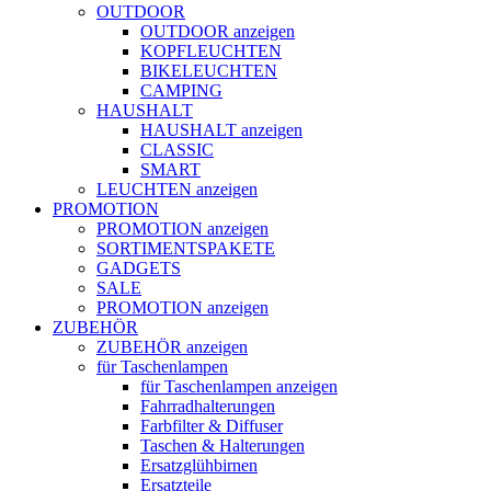
OUTDOOR
OUTDOOR anzeigen
KOPFLEUCHTEN
BIKELEUCHTEN
CAMPING
HAUSHALT
HAUSHALT anzeigen
CLASSIC
SMART
LEUCHTEN anzeigen
PROMOTION
PROMOTION anzeigen
SORTIMENTSPAKETE
GADGETS
SALE
PROMOTION anzeigen
ZUBEHÖR
ZUBEHÖR anzeigen
für Taschenlampen
für Taschenlampen anzeigen
Fahrradhalterungen
Farbfilter & Diffuser
Taschen & Halterungen
Ersatzglühbirnen
Ersatzteile