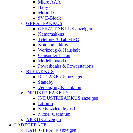
Micro AAA
Baby C
Mono D
9V E-Block
GERÄTEAKKUS
GERÄTEAKKUS anzeigen
Kameraakkus
Telefone & Tablet PC
Notebookakkus
Werkzeug & Haushalt
Consumer Li-Ion
Modellbauakkus
Powerbanks & Powerstations
BLEIAKKUS
BLEIAKKUS anzeigen
Standby
Versorgung & Traktion
INDUSTRIEAKKUS
INDUSTRIEAKKUS anzeigen
Lithium
Nickel-Metalhydrid
Nickel-Cadmium
AKKUS anzeigen
LADEGERÄTE
LADEGERÄTE anzeigen