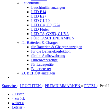
Leuchtmittel
Leuchtmittel anzeigen
LED E14
LED E27
LED GU10
LED G4, G9, G24
LED Fluter
LED T8, GX53, GU5.3
FÜR TASCHENLAMPEN
für Batterien & Charger
für Batterien & Charger anzeigen
für die Batteriekonfektion
für die Aufbewahrung
Uhrenwerkzeuge
für Ladegeräte
Batterietester
ZUBEHÖR anzeigen
Startseite
»
LEUCHTEN
»
PREMIUMMARKEN
»
PETZL
»
Petz
« Erster
« zurück
weiter »
Letzter »