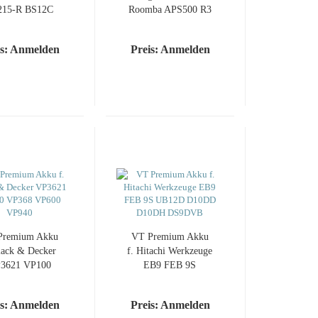
215-R BS12C
Roomba APS500 R3
L12C BS12C2
400 405 410 415
12C BWS12 L-
416 418
is: Anmelden
Preis: Anmelden
1215
Premium Akku
VT Premium Akku
lack & Decker
f. Hitachi Werkzeuge
3621 VP100
EB9 FEB 9S
P368 VP600
UB12D D10DD
VP940
D10DH DS9DVB
is: Anmelden
Preis: Anmelden