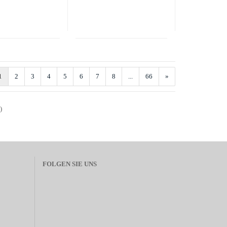
1
2
3
4
5
6
7
8
...
66
»
)
FOLGEN SIE UNS