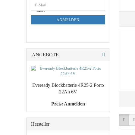
WEITER
Lithium
E-
ZUR
Mail
Nickel-Metalhydrid
NEWSLETTER-
ANMELDUNG
Nickel-Cadmium
ANMELDEN
ANGEBOTE
Eveready Blockbatterie 4R25-2 Porto
22Ah 6V
Preis: Anmelden
Hersteller