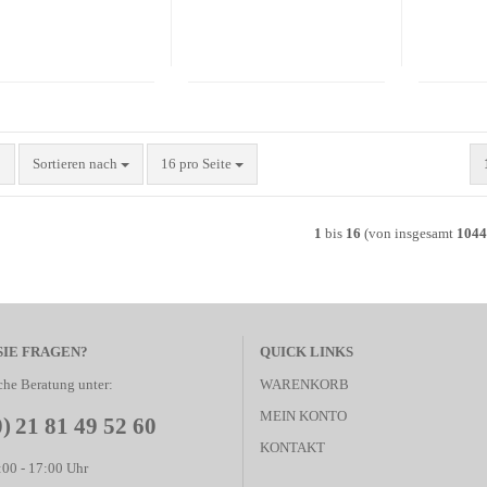
Sortieren nach
pro Seite
Sortieren nach
16 pro Seite
1
bis
16
(von insgesamt
1044
SIE FRAGEN?
QUICK LINKS
che Beratung unter:
WARENKORB
MEIN KONTO
0) 21 81 49 52 60
KONTAKT
00 - 17:00 Uhr