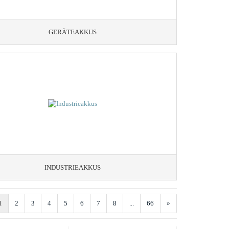
GERÄTEAKKUS
INDUSTRIEAKKUS
1
2
3
4
5
6
7
8
...
66
»