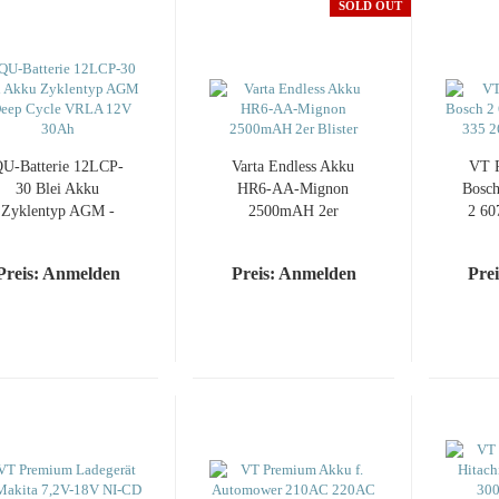
SOLD OUT
U-Batterie 12LCP-
Varta Endless Akku
VT 
30 Blei Akku
HR6-AA-Mignon
Bosch
Zyklentyp AGM -
2500mAH 2er
2 60
Deep Cycle VRLA
Blister
12V 30Ah
Preis: Anmelden
Preis: Anmelden
Pre