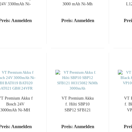
24V 3300mAh Ni-
3000 mAh Ni-Mh
L1
Mh 2417 2420 2430
EB1412S EB1414
BL
B2417 B2420
EB1414L EB1414S
BSS
Preis: Anmelden
Preis: Anmelden
Pre
T Premium Akku f
VT Premium Akku
VT 
Bosch 24V
f. Hilti SBP10
f. B
3000mAh Ni-MH
SBP12 SFB121
VP
BAT019 BAT020
00315082 NiMh
V
BAT021 GBH
3000mAh
Preis: Anmelden
Preis: Anmelden
Pre
24VFR