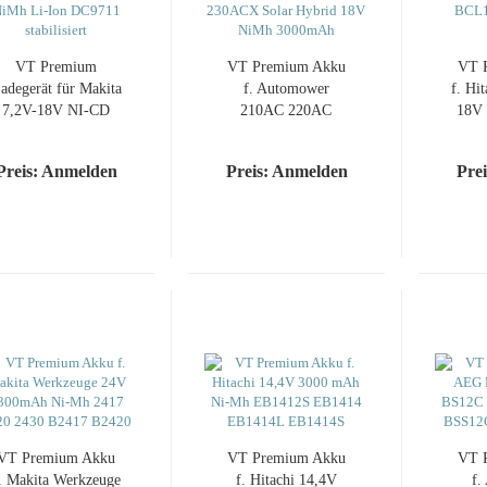
VT Premium
VT Premium Akku
VT 
adegerät für Makita
f. Automower
f. Hi
7,2V-18V NI-CD
210AC 220AC
18V 
NiMh Li-Ion
230ACX Solar
I
DC9711 stabilisiert
Hybrid 18V NiMh
EBM
Preis: Anmelden
Preis: Anmelden
Pre
3000mAh
VT Premium Akku
VT Premium Akku
VT 
. Makita Werkzeuge
f. Hitachi 14,4V
f.