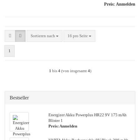
Preis: Anmelden
Sortieren nach
pro Seite
Sortieren nach
16 pro Seite
1
1
bis
4
(von insgesamt
4
)
Bestseller
Energizer Akku Powerplus HR22 9V 175 mAh
Blister 1
Preis: Anmelden