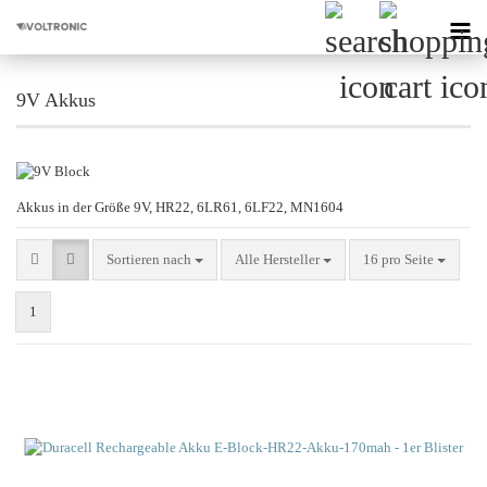
9V Akkus
Akkus in der Größe 9V, HR22, 6LR61, 6LF22, MN1604
Sortieren nach
pro Seite
Sortieren nach
Alle Hersteller
16 pro Seite
1