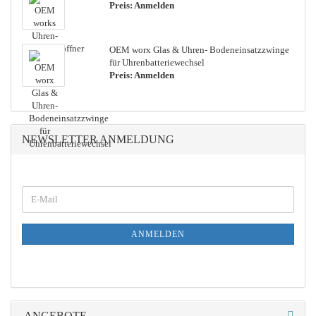
Preis: Anmelden
OEM worx Glas & Uhren-​ Bo­den­ein­satz­zwin­ge
für Uh­ren­bat­te­rie­wech­sel
Preis: Anmelden
NEWSLETTER ANMELDUNG
WEITER
E-
ZUR
Mail
NEWSLETTER-
ANMELDUNG
ANMELDEN
ANGEBOTE