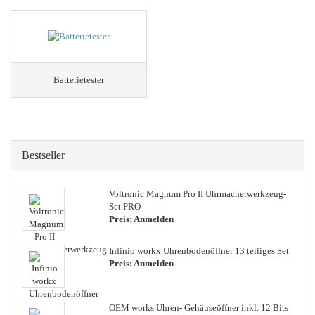
Batterietester
Bestseller
Vol­tro­nic Ma­gnum Pro II Uhrmacherwerkzeug-​
Set PRO
Preis: Anmelden
In­fi­nio workx Uh­ren­bo­den­öff­ner 13 tei­li­ges Set
Preis: Anmelden
OEM works Uhren-​ Ge­häu­se­öff­ner inkl. 12 Bits