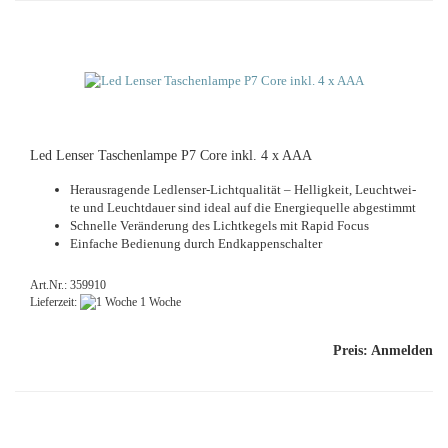
Led Len­ser Ta­schen­lam­pe P7 Core inkl. 4 x AAA
Her­aus­ra­gen­de Ledlenser-​Lichtqualität – Hel­lig­keit, Leucht­wei­
te und Leucht­dau­er sind ideal auf die En­er­gie­quel­le ab­ge­stimmt
Schnel­le Ver­än­de­rung des Licht­ke­gels mit Rapid Focus
Ein­fa­che Be­die­nung durch End­kap­pen­schal­ter
Art.Nr.: 359910
Lieferzeit:
1 Woche
Preis: Anmelden