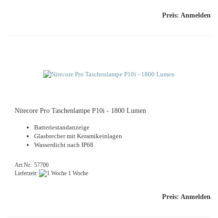
Preis: Anmelden
Ni­te­co­re Pro Ta­schen­lam­pe P10i - 1800 Lumen
Bat­te­rie­stand­an­zei­ge
Glas­bre­cher mit Ke­ra­mi­k­ein­la­gen
Was­ser­dicht nach IP68
Art.Nr.: 57700
Lieferzeit:
1 Woche
Preis: Anmelden