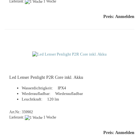
Lieferzeit:
1 Woche
Preis: Anmelden
Led Len­ser Pen­light P2R Core inkl. Akku
Was­ser­dich­tig­keit: IPX4
Wie­der­auf­lad­bar: Wie­der­auf­lad­bar
Leucht­kraft: 120 lm
Art.Nr.: 359902
Lieferzeit:
1 Woche
Preis: Anmelden