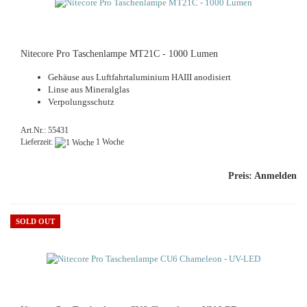
Ni­te­co­re Pro Ta­schen­lam­pe MT21C - 1000 Lumen
Ge­häu­se aus Luft­fahr­talu­mi­ni­um HAIII an­o­di­siert
Linse aus Mi­ne­ral­glas
Ver­po­lungs­schutz
Art.Nr.: 55431
Lieferzeit:
1 Woche
Preis: Anmelden
SOLD OUT