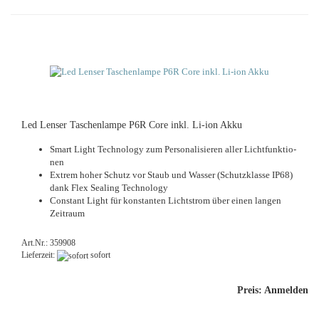
Led Len­ser Ta­schen­lam­pe P6R Core inkl. Li-​ion Akku
Smart Light Tech­no­lo­gy zum Per­so­na­li­sie­ren aller Licht­funk­tio­
nen
Ex­trem hoher Schutz vor Staub und Was­ser (Schutz­klas­se IP68)
dank Flex Se­a­ling Tech­no­lo­gy
Con­stant Light für kon­stan­ten Licht­strom über einen lan­gen
Zeit­raum
Art.Nr.: 359908
Lieferzeit:
sofort
Preis: Anmelden