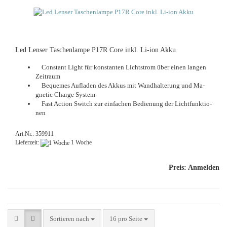
Led Len­ser Ta­schen­lam­pe P17R Core inkl. Li-​ion Akku
Con­stant Light für kon­stan­ten Licht­strom über einen lan­gen
Zeit­raum
Be­que­mes Auf­la­den des Akkus mit Wand­hal­te­rung und Ma­
gne­tic Char­ge Sys­tem
Fast Ac­tion Switch zur ein­fa­chen Be­die­nung der Licht­funk­tio­
nen
Art.Nr.: 359911
Lieferzeit:
1 Woche
Preis: Anmelden
Sortieren nach
pro Seite
Sortieren nach
16 pro Seite