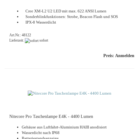
Cree XM-L2 U2 LED mit max. 622 ANSI Lumen
Son­derblink­funk­tio­nen: Stro­be, Be­a­con Flash und SOS
IPX-8 Was­ser­dicht
Art.Nr.: 48122
Lieferzeit:
sofort
Preis: Anmelden
Ni­te­co­re Pro Ta­schen­lam­pe E4K - 4400 Lumen
Ge­häu­se aus Luftfahrt-​Aluminium HAIII an­o­di­siert
Was­ser­dicht nach IP68
Bat­te­rie­stands­an­zei­ge