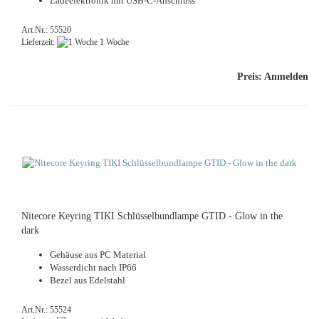
La­de­elek­tro­nik mit USB-​C-Anschluss
Art.Nr.: 55520
Lieferzeit:
1 Woche
Preis: Anmelden
Ni­te­co­re Key­ring TIKI Schlüs­sel­bund­lam­pe GTID - Glow in the
dark
Ge­häu­se aus PC Ma­te­ri­al
Was­ser­dicht nach IP66
Bezel aus Edel­stahl
Art.Nr.: 55524