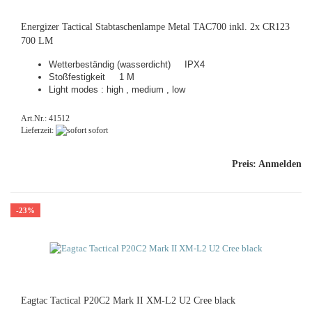
En­er­gi­zer Tac­ti­cal Stab­ta­schen­lam­pe Metal TAC700 inkl. 2x CR123
700 LM
Wet­ter­be­stän­dig (was­ser­dicht) IPX4
Stoß­fes­tig­keit 1 M
Light modes : high , me­di­um , low
Art.Nr.: 41512
Lieferzeit:
sofort
Preis: Anmelden
-23%
Eagt­ac Tac­ti­cal P20C2 Mark II XM-L2 U2 Cree black