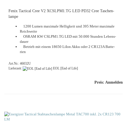
Fenix Tac­ti­cal Cree V2 XCSLPM1.TG LED PD32 Cree Ta­schen­
lam­pe
1200 Lumen ma­xi­ma­le Hel­lig­keit und 395 Meter ma­xi­ma­le
Reich­wei­te
OSRAM KW CSLPM1.TG LED mit 50.000 Stun­den Le­bens­
dau­er
Be­trieb mit einem 18650 LiIon Akku oder 2 CR123A Bat­te­
rien
Art.Nr.: 46032U
Lieferzeit:
EOL [End of Life]
Preis: Anmelden