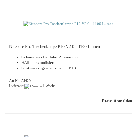
Ni­te­co­re Pro Ta­schen­lam­pe P10 V2.0 - 1100 Lumen
Ge­häu­se aus Luftfahrt-​Aluminium
HAIII har­t­an­o­di­siert
Spritz­was­ser­ge­schützt nach IPX8
Art.Nr.: 55420
Lieferzeit:
1 Woche
Preis: Anmelden