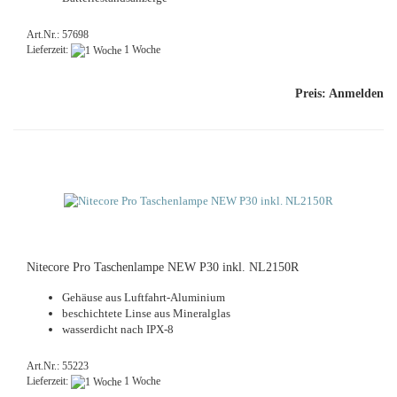
Art.Nr.: 57698
Lieferzeit:
1 Woche
Preis: Anmelden
Ni­te­co­re Pro Ta­schen­lam­pe NEW P30 inkl. NL2150R
Ge­häu­se aus Luftfahrt-​Aluminium
be­schich­te­te Linse aus Mi­ne­ral­glas
was­ser­dicht nach IPX-8
Art.Nr.: 55223
Lieferzeit:
1 Woche