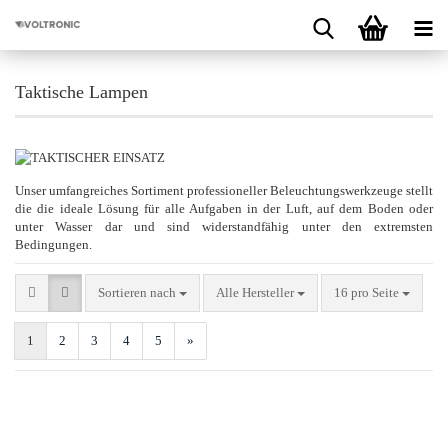
Taktische Lampen
Unser umfangreiches Sortiment professioneller Beleuchtungswerkzeuge stellt
die die ideale Lösung für alle Aufgaben in der Luft, auf dem Boden oder
unter Wasser dar und sind widerstandfähig unter den extremsten
Bedingungen.
Sortieren nach
pro Seite
Sortieren nach
Alle Hersteller
16 pro Seite
1
2
3
4
5
»