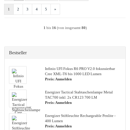
1
2
3
4
5
»
1
bis
16
(von insgesamt
80
)
Bestseller
In­fi­nio UFI Fokus R6 PRO V2.0 fo­kus­sier­bar
Cree XML-​T6 bis 1000 LED Lumen
Preis: Anmelden
En­er­gi­zer Tac­ti­cal Stab­taschen­lam­pe Metal
TAC700 inkl. 2x CR123 700 LM
Preis: Anmelden
En­er­gi­zer Stift­leuch­te Rech­ar­ge­a­ble Pen­li­te -
400 Lumen
Preis: Anmelden