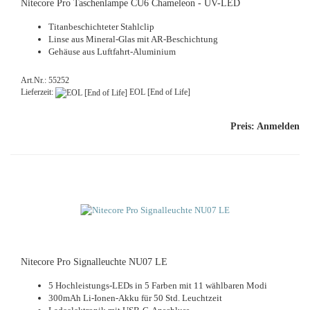
Ni­te­co­re Pro Ta­schen­lam­pe CU6 Cha­me­le­on - UV-​LED
Ti­tan­be­schich­te­ter Stahl­clip
Linse aus Mineral-​Glas mit AR-​Beschichtung
Ge­häu­se aus Luftfahrt-​Aluminium
Art.Nr.: 55252
Lieferzeit:
EOL [End of Life]
Preis: Anmelden
Ni­te­co­re Pro Si­gnal­leuch­te NU07 LE
5 Hochleistungs-​LEDs in 5 Far­ben mit 11 wähl­ba­ren Modi
300mAh Li-​Ionen-Akku für 50 Std. Leucht­zeit