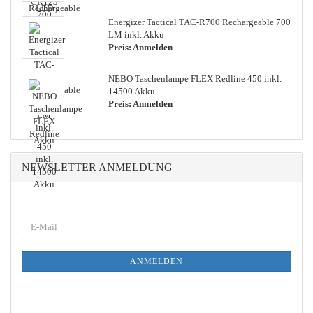
En­er­gi­zer Tac­ti­cal TAC-​R700 Rech­ar­ge­a­ble 700
LM inkl. Akku
Preis: Anmelden
NEBO Ta­schen­lam­pe FLEX Red­li­ne 450 inkl.
14500 Akku
Preis: Anmelden
NEWSLETTER ANMELDUNG
WEITER
E-
ZUR
Mail
NEWSLETTER-
ANMELDUNG
ANMELDEN