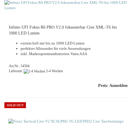
In­fi­nio UFI Fokus R6 PRO V2.0 fo­kus­sier­bar Cree XML-​T6 bis
1000 LED Lumen
ex­trem hell mit bis zu 1000 LED Lumen
per­fek­ter All­roun­der für viele An­wen­dun­gen
inkl. Mar­ken­pre­mi­um­bat­te­rien Varta AAA
Art.Nr.: 54504
Lieferzeit:
2-4 Wochen
Preis: Anmelden
SOLD OUT