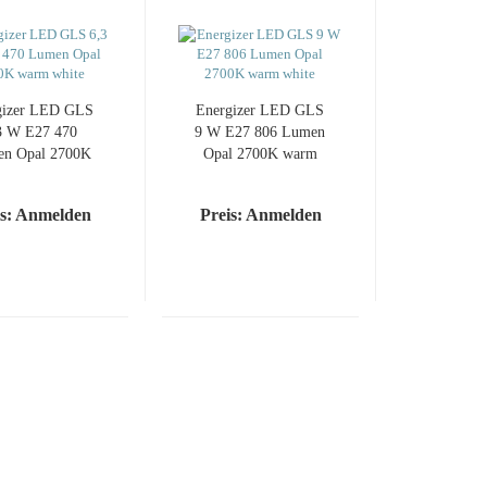
­gi­zer LED GLS
En­er­gi­zer LED GLS
3 W E27 470
9 W E27 806 Lumen
n Opal 2700K
Opal 2700K warm
warm white
white
is: Anmelden
Preis: Anmelden