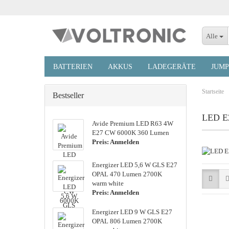
Alle
BATTERIEN
AKKUS
LADEGERÄTE
JUMP
Startseite
Bestseller
Mignon AA
Mignon AA
Lithium Knopfzellen
K
LED E
Micro AAA
Avide Pre­mi­um LED R63 4W
Micro AAA
Uhrenknopfzellen
Te
E27 CW 6000K 360 Lumen
Baby C
Baby C
Hörgeräte Zink-Luft
N
Preis: Anmelden
Mono D
Mono D
Alkaline Knopfzellen
W
9V E-Block
9V E-Block
Silber Oxid Knopfzel
C
En­er­gi­zer LED 5,6 W GLS E27
M
OPAL 470 Lumen 2700K
warm white
Po
Preis: Anmelden
En­er­gi­zer LED 9 W GLS E27
OPAL 806 Lumen 2700K