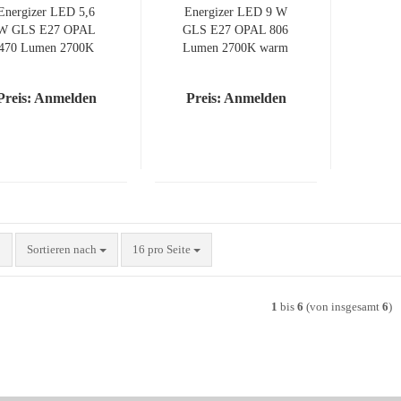
En­er­gi­zer LED 5,6
En­er­gi­zer LED 9 W
W GLS E27 OPAL
GLS E27 OPAL 806
470 Lumen 2700K
Lumen 2700K warm
warm white
white
Preis: Anmelden
Preis: Anmelden
Sortieren nach
pro Seite
Sortieren nach
16 pro Seite
1
bis
6
(von insgesamt
6
)