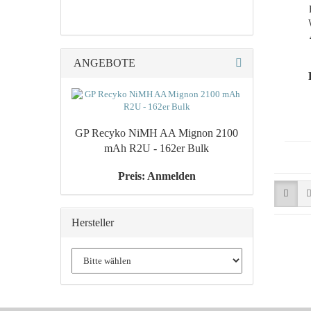
ANGEBOTE
GP Re­cy­ko NiMH AA Mi­gnon 2100
mAh R2U - 162er Bulk
Preis: Anmelden
Hersteller