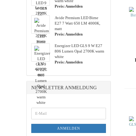
warm white
Lithium
Preis: Anmelden
Nickel-Metalhydrid
Avide Pre­mi­um LED Birne
Nickel-Cadmium
E27 7 Watt 650 LM 4000K,
matt
Preis: Anmelden
En­er­gi­zer LED GLS 9 W E27
806 Lumen Opal 2700K warm
white
Preis: Anmelden
NEWSLETTER ANMELDUNG
WEITER
E-
ZUR
Mail
NEWSLETTER-
ANMELDUNG
ANMELDEN