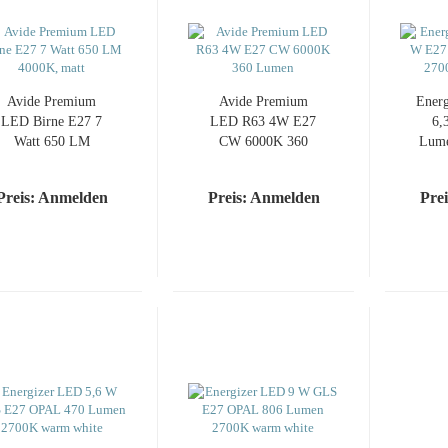
SMART
Avide Pre­mi­um
Avide Pre­mi­um
En­er
LED Birne E27 7
LED R63 4W E27
6,
Watt 650 LM
CW 6000K 360
Lume
4000K, matt
Lumen
Preis: Anmelden
Preis: Anmelden
Pre