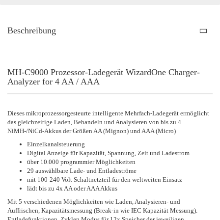
Beschreibung
MH-C9000 Prozessor-Ladegerät WizardOne Charger-
Analyzer for 4 AA / AAA
Dieses mikroprozessorgesteurte intelligente Mehrfach-Ladegerät ermöglicht
das gleichzeitige Laden, Behandeln und Analysieren von bis zu 4
NiMH-/NiCd-Akkus der Größen AA (Mignon) und AAA (Micro)
Einzelkanalsteuerung
Digital Anzeige für Kapazität, Spannung, Zeit und Ladestrom
über 10.000 programmier Möglichkeiten
29 auswählbare Lade- und Entladeströme
mit 100-240 Volt Schaltnetzteil für den weltweiten Einsatz
lädt bis zu 4x AA oder AAA Akkus
Mit 5 verschiedenen Möglichkeiten wie Laden, Analysieren- und
Auffrischen, Kapazitätsmessung (Break-in wie IEC Kapazität Messung).
Entladefunktionen, Zyklen Modus für 12x Speicher der jeweiligen