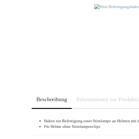
Lithium
Nickel-Metalhydrid
Nickel-Cadmium
Beschreibung
Informationen zur Produkts
Haken zur Befestigung einer Stirnlampe an Helmen mit
Für Helme ohne Stirnlampenclips