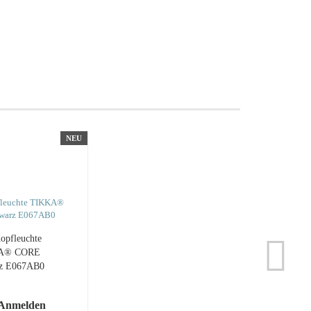
NEU
Kopfleuchte
A® CORE
z E067AB0
 Anmelden