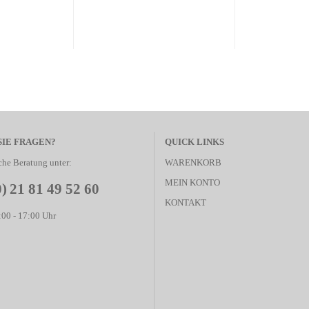
SIE FRAGEN?
QUICK LINKS
che Beratung unter:
WARENKORB
MEIN KONTO
0) 21 81 49 52 60
KONTAKT
00 - 17:00 Uhr