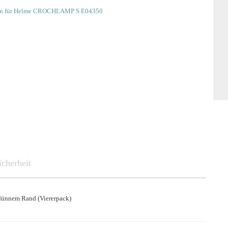
SMART
icherheit
 dünnem Rand (Viererpack)