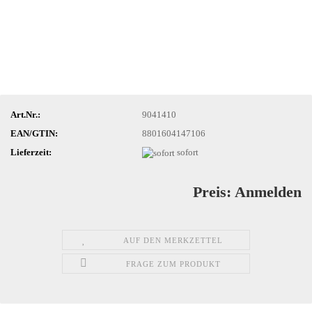
Art.Nr.:
9041410
EAN/GTIN:
8801604147106
Lieferzeit:
sofort
Preis: Anmelden
AUF DEN MERKZETTEL
FRAGE ZUM PRODUKT