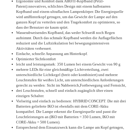
Ergonomie und Komfort dank AIRFIT-Kopfband (Petzl-
Patent):nnovatives, schlichtes Design mit einem halbstarren
Kopfband und einem ultraflachen Lampenkörper. Die Energiequelle
wird amHinterkopf getragen, um das Gewicht der Lampe auf den
ganzen Kopf zu verteilen und den Tragekomfort zu optimieren, so
dass der Benutzer sie kaum spürt.
Wasserabweisendes Kopfband, das weder Schweiß noch Regen
aufnimmt. Durch das schmale Kopfband werden die Auflageflächen
reduziert und die Luftzirkulation bei bewegungsintensiven
Aktivitäten verbessert.
Einfache, schnelle Anpassung am Hinterkopf.
Optimierter Sichtkomfort
leicht und leistungsstark: 350 Lumen bei einem Gewicht von 90 g
mehrere LEDs für eine gleichmäßige Lichtverteilung, zwei
unterschiedliche Lichtkegel (breit oder kombiniert) und mehrere
Leuchtstufen für weißes Licht, um unterschiedlichen Anforderungen
gerecht zu werden: Sicht im Nahbereich,Fortbewegung und Fernsicht,
drei Leuchtstufen, schnell und einfach zugänglich über einen
einzigen Schalter.
Vielseitig und einfach zu bedienen: HYBRID CONCEPT: Die mit drei
Batterien gelieferte IKO ist ebenfalls mit dem CORE-Akku
kompatibel. Die Lampe erkennt die Energiequelle und passt die
Leuchtleistungen an (IKO mit Batterien = 350 Lumen, IKO mit
CORE-Akku = 500 Lumen).
Entsprechend dem Einsatzzweck kann die Lampe am Kopf getragen,