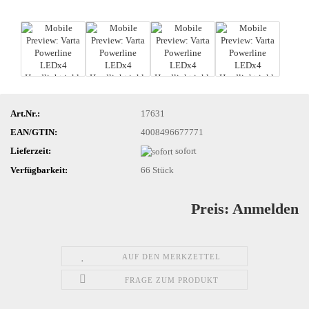
Art.Nr.:
17631
EAN/GTIN:
4008496677771
Lieferzeit:
sofort
Verfügbarkeit:
66
Stück
Preis: Anmelden
AUF DEN MERKZETTEL
FRAGE ZUM PRODUKT