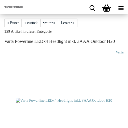
« Erster
« zurück
weiter »
Letzter »
159
Artikel in dieser Kategorie
Varta Power­line LEDx4 Head­light inkl. 3AAA Out­door H20
Varta