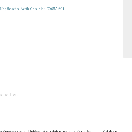
SMART
icherheit
wegungsintensive Outdoor-Aktivitäten bis in die Abendstunden. Mit ihren