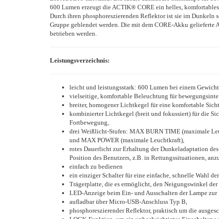
600 Lumen erzeugt die ACTIK® CORE ein helles, komfortables L
Durch ihren phosphoreszierenden Reflektor ist sie im Dunkeln sc
Gruppe geblendet werden. Die mit dem CORE-Akku geliefert
betrieben werden.
Leistungsverzeichnis:
leicht und leistungsstark: 600 Lumen bei einem Gewicht
vielseitige, komfortable Beleuchtung für bewegungsinte
breiter, homogener Lichtkegel für eine komfortable Sich
kombinierter Lichtkegel (breit und fokussiert) für die 
Fortbewegung,
drei Weißlicht-Stufen: MAX BURN TIME (maximale Leuc
und MAX POWER (maximale Leuchtkraft),
rotes Dauerlicht zur Erhaltung der Dunkeladaptation des
Position des Benutzers, z.B. in Rettungssituationen, anz
einfach zu bedienen
ein einziger Schalter für eine einfache, schnelle Wahl de
Trägerplatte, die es ermöglicht, den Neigungswinkel de
LED-Anzeige beim Ein- und Ausschalten der Lampe zur K
aufladbar über Micro-USB-Anschluss Typ B,
phosphoreszierender Reflektor, praktisch um die ausges