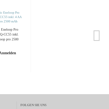
ic Ene­loop Pro
BQ-​CC55 inkl.
loop pro 2500
mAh
 Anmelden
FOLGEN SIE UNS