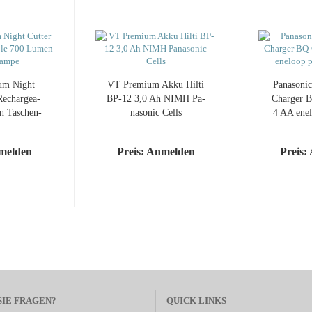
­um Night
VT Pre­mi­um Akku Hilti
Pa­na­so­n
ech­ar­ge­a­
BP-12 3,0 Ah NIMH Pa­
Char­ger 
 Ta­schen­
na­so­nic Cells
4 AA ene­
pe
nmelden
Preis: Anmelden
Preis:
SIE FRAGEN?
QUICK LINKS