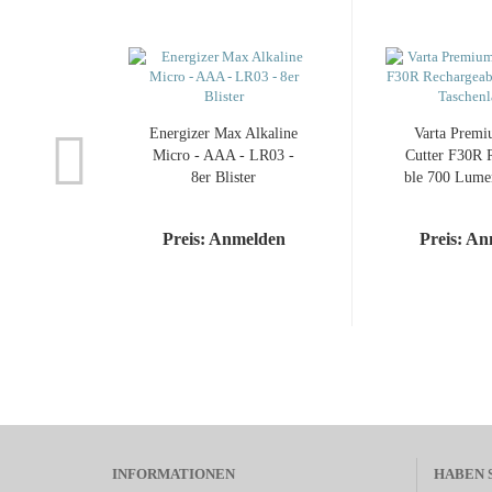
En­er­gi­zer Max Al­ka­li­ne
Varta Pre­mi
Micro - AAA - LR03 -
Cut­ter F30R R
8er Blis­ter
ble 700 Lumen
lam­
Preis: Anmelden
Preis: A
INFORMATIONEN
HABEN 