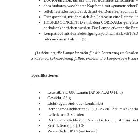
LOCK-Funktion, um ein unbeabsichtigtes Einschalten w
abnehmbares, waschbares Kopfband mit symmetrischer Ei
reflektierendes Kopfband, damit der Benutzer auch im Du
Transportetui, mit dem sich die Lampe in eine Laterne u
HYBRID CONCEPT: Die mit dem CORE-Akku gelieferte 
enthalten) betrieben werden. Die Lampe erkennt die Ene
kompatibel mit den Befestigungssystemen HELMET AD
oder an einem Fahrrad (1).
(1) Achtung, die Lampe ist nicht für die Benutzung im Straßenve
Straßenverkehrsordnung fallen, ersetzen die Lampen von Petzl
Spezifikationen:
Leuchtkraft: 600 Lumen (ANSI/PLATO FL 1)
Gewicht: 88 g
Lichtkegel: breit oder kombiniert
Betriebsmöglichkeiten: CORE-Akku 1250 mAh (entha
Ladedauer: 3 Stunden
Betriebsmöglichkeiten: Alkali-Batterien, Lithium-Bat
Zertifizierung(en): CE
Wasserdicht: IPX4 (wetterfest)