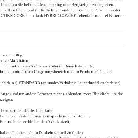
icht, um Sie beim Laufen, Trekking oder Bergsteigen zu begleiten.
hnell zu finden und ihr Rotlicht verhindert, dass andere Personen in der
e ACTIK® CORE kann dank HYBRID CONCEPT ebenfalls mit drei Batterien
 von nur 88 g.
nsive Aktivitäten
t im unmittelbaren Nahbereich oder im Bereich der Füße,
Sicht im unmittelbaren Umgebungsbereich und im Fernbereich bei der
htdauer), STANDARD (optimales Verhältnis Leuchtkraft/Leuchtdauer)
 Auges und um andere Personen nicht zu blenden; rotes Blinklicht, um die
uzeigen.
r Leuchtstufe oder der Lichtfarbe,
r Lampe den Anforderungen entsprechend einzustellen,
ontrolle der verbleibenden Akkulaufzeit,
chaltete Lampe auch im Dunkeln schnell zu finden,