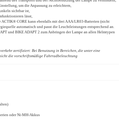
ährend des Transports und bei Nichtbenutzung der Lampe zu verhindern,
nstellung, um die Anpassung zu erleichtern,
nkeln sichtbar ist,
mfunktionieren lässt,
ACTIK® CORE kann ebenfalls mit drei AAA/LR03-Batterien (nicht
rgiequelle automatisch und passt die Leuchtleistungen entsprechend an.
APT und BIKE ADAPT 2 zum Anbringen der Lampe an allen Helmtypen
rkehr zertifiziert: Bei Benutzung in Bereichen, die unter eine
 nicht die vorschriftsmäßige Fahrradbeleuchtung
lten)
terien oder Ni-MH-Akkus