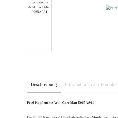
Lithium
Nickel-Metalhydrid
Nickel-Cadmium
Beschreibung
Informationen zur Produkts
Petzl Kopfleuchte Actik Core blau E065AA01
Die ACTIK® mit Akku! Die ideale aufladbare Stirnlampe für be