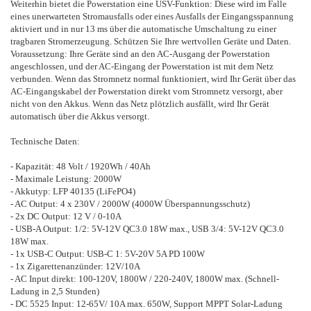
Weiterhin bietet die Powerstation eine USV-Funktion: Diese wird im Falle
eines unerwarteten Stromausfalls oder eines Ausfalls der Eingangsspannung
aktiviert und in nur 13 ms über die automatische Umschaltung zu einer
tragbaren Stromerzeugung. Schützen Sie Ihre wertvollen Geräte und Daten.
Voraussetzung: Ihre Geräte sind an den AC-Ausgang der Powerstation
angeschlossen, und der AC-Eingang der Powerstation ist mit dem Netz
verbunden. Wenn das Stromnetz normal funktioniert, wird Ihr Gerät über das
AC-Eingangskabel der Powerstation direkt vom Stromnetz versorgt, aber
nicht von den Akkus. Wenn das Netz plötzlich ausfällt, wird Ihr Gerät
automatisch über die Akkus versorgt.
Technische Daten:
- Kapazität: 48 Volt / 1920Wh / 40Ah
- Maximale Leistung: 2000W
- Akkutyp: LFP 40135 (LiFePO4)
- AC Output: 4 x 230V / 2000W (4000W Überspannungsschutz)
- 2x DC Output: 12 V / 0-10A
- USB-A Output: 1/2: 5V-12V QC3.0 18W max., USB 3/4: 5V-12V QC3.0
18W max.
- 1x USB-C Output: USB-C 1: 5V-20V 5A PD 100W
- 1x Zigarettenanzünder: 12V/10A
- AC Input direkt: 100-120V, 1800W / 220-240V, 1800W max. (Schnell-
Ladung in 2,5 Stunden)
- DC 5525 Input: 12-65V/ 10A max. 650W, Support MPPT Solar-Ladung