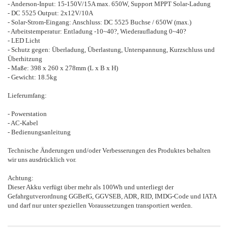
- Anderson-Input: 15-150V/15A max. 650W, Support MPPT Solar-Ladung
- DC 5525 Output: 2x12V/10A
- Solar-Strom-Eingang: Anschluss: DC 5525 Buchse / 650W (max.)
- Arbeitstemperatur: Entladung -10~40?, Wiederaufladung 0~40?
- LED Licht
- Schutz gegen: Überladung, Überlastung, Unterspannung, Kurzschluss und
Überhitzung
- Maße: 398 x 260 x 278mm (L x B x H)
- Gewicht: 18.5kg
Lieferumfang:
- Powerstation
- AC-Kabel
- Bedienungsanleitung
Technische Änderungen und/oder Verbesserungen des Produktes behalten
wir uns ausdrücklich vor.
Achtung:
Dieser Akku verfügt über mehr als 100Wh und unterliegt der
Gefahrgutverordnung GGBefG, GGVSEB, ADR, RID, IMDG-Code und IATA
und darf nur unter speziellen Voraussetzungen transportiert werden.