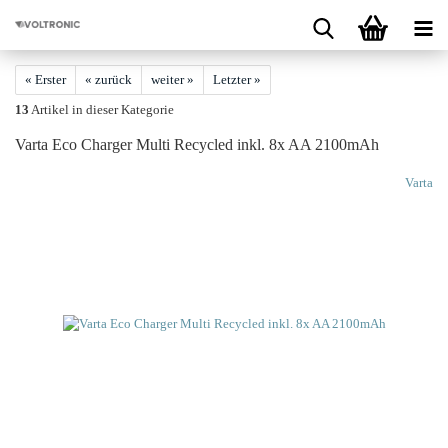
« Erster
« zurück
weiter »
Letzter »
13
Artikel in dieser Kategorie
Varta Eco Char­ger Multi Re­cy­cled inkl. 8x AA 2100mAh
Varta