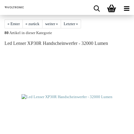
« Erster
« zurück
weiter »
Letzter »
80
Artikel in dieser Kategorie
Led Len­ser XP30R Hand­schein­wer­fer - 32000 Lumen