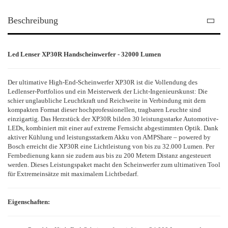
Beschreibung
Led Lenser XP30R Handscheinwerfer - 32000 Lumen
Der ultimative High-End-Scheinwerfer XP30R ist die Vollendung des
Ledlenser-Portfolios und ein Meisterwerk der Licht-Ingenieurskunst: Die
schier unglaubliche Leuchtkraft und Reichweite in Verbindung mit dem
kompakten Format dieser hochprofessionellen, tragbaren Leuchte sind
einzigartig. Das Herzstück der XP30R bilden 30 leistungsstarke Automotive-
LEDs, kombiniert mit einer auf extreme Fernsicht abgestimmten Optik. Dank
aktiver Kühlung und leistungsstarkem Akku von AMPShare – powered by
Bosch erreicht die XP30R eine Lichtleistung von bis zu 32.000 Lumen. Per
Fernbedienung kann sie zudem aus bis zu 200 Metern Distanz angesteuert
werden. Dieses Leistungspaket macht den Scheinwerfer zum ultimativen Tool
für Extremeinsätze mit maximalem Lichtbedarf.
Eigenschaften: