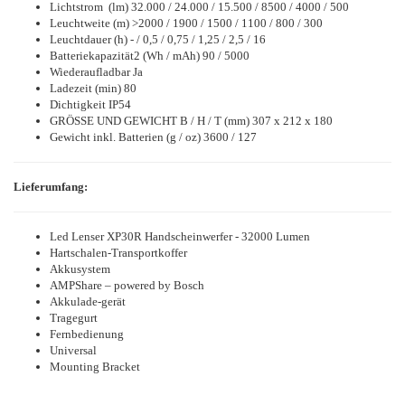
Lichtstrom (lm) 32.000 / 24.000 / 15.500 / 8500 / 4000 / 500
Leuchtweite (m) >2000 / 1900 / 1500 / 1100 / 800 / 300
Leuchtdauer (h) - / 0,5 / 0,75 / 1,25 / 2,5 / 16
Batteriekapazität2 (Wh / mAh) 90 / 5000
Wiederaufladbar Ja
Ladezeit (min) 80
Dichtigkeit IP54
GRÖSSE UND GEWICHT B / H / T (mm) 307 x 212 x 180
Gewicht inkl. Batterien (g / oz) 3600 / 127
Lieferumfang:
Led Lenser XP30R Handscheinwerfer - 32000 Lumen
Hartschalen-Transportkoffer
Akkusystem
AMPShare – powered by Bosch
Akkulade-gerät
Tragegurt
Fernbedienung
Universal
Mounting Bracket