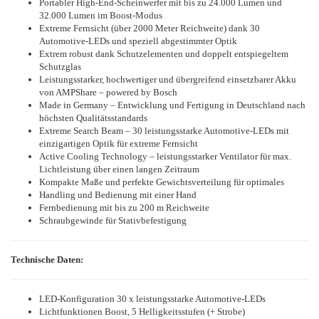
Portabler High-End-Scheinwerfer mit bis zu 24.000 Lumen und
32.000 Lumen im Boost-Modus
Extreme Fernsicht (über 2000 Meter Reichweite) dank 30
Automotive-LEDs und speziell abgestimmter Optik
Extrem robust dank Schutzelementen und doppelt entspiegeltem
Schutzglas
Leistungsstarker, hochwertiger und übergreifend einsetzbarer Akku
von AMPShare – powered by Bosch
Made in Germany – Entwicklung und Fertigung in Deutschland nach
höchsten Qualitätsstandards
Extreme Search Beam – 30 leistungsstarke Automotive-LEDs mit
einzigartigen Optik für extreme Fernsicht
Active Cooling Technology – leistungsstarker Ventilator für max.
Lichtleistung über einen langen Zeitraum
Kompakte Maße und perfekte Gewichtsverteilung für optimales
Handling und Bedienung mit einer Hand
Fernbedienung mit bis zu 200 m Reichweite
Schraubgewinde für Stativbefestigung
Technische Daten:
LED-Konfiguration 30 x leistungsstarke Automotive-LEDs
Lichtfunktionen Boost, 5 Helligkeitsstufen (+ Strobe)