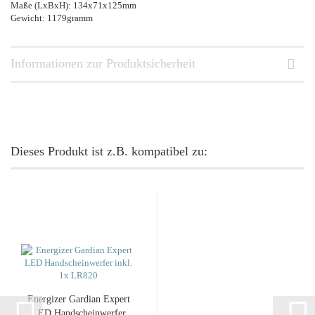
Maße (LxBxH): 134x71x125mm
Gewicht: 1179gramm
Informationen zur Produktsicherheit
Dieses Produkt ist z.B. kompatibel zu:
En­er­gi­zer Gar­di­an Ex­pert
LED Hand­schein­wer­fer