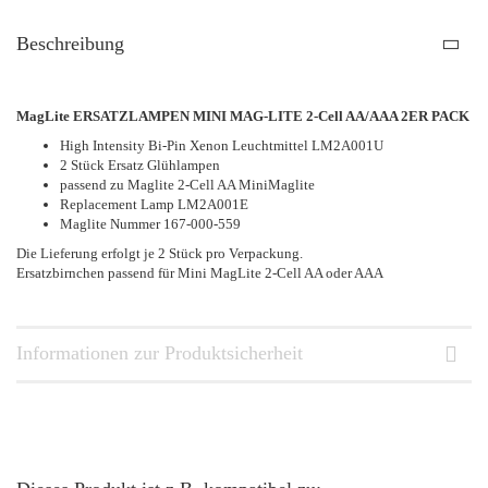
Beschreibung
MagLite ERSATZLAMPEN MINI MAG-LITE 2-Cell AA/AAA 2ER PACK
High Intensity Bi-Pin Xenon Leuchtmittel LM2A001U
2 Stück Ersatz Glühlampen
passend zu Maglite 2-Cell AA MiniMaglite
Replacement Lamp LM2A001E
Maglite Nummer 167-000-559
Die Lieferung erfolgt je 2 Stück pro Verpackung.
Ersatzbirnchen passend für Mini MagLite 2-Cell AA oder AAA
Informationen zur Produktsicherheit