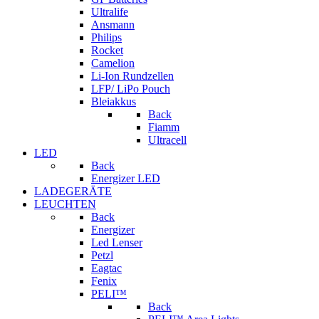
Ultralife
Ansmann
Philips
Rocket
Camelion
Li-Ion Rundzellen
LFP/ LiPo Pouch
Bleiakkus
Back
Fiamm
Ultracell
LED
Back
Energizer LED
LADEGERÄTE
LEUCHTEN
Back
Energizer
Led Lenser
Petzl
Eagtac
Fenix
PELI™
Back