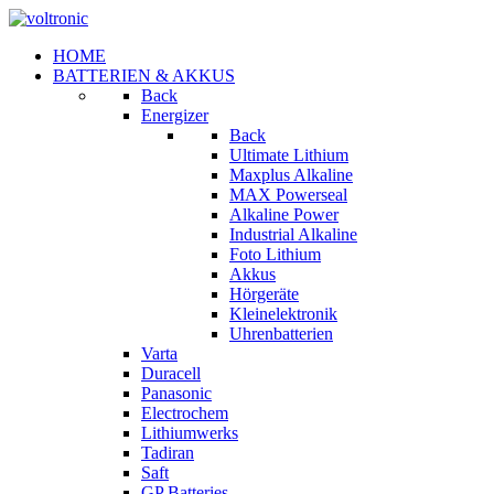
HOME
BATTERIEN & AKKUS
Back
Energizer
Back
Ultimate Lithium
Maxplus Alkaline
MAX Powerseal
Alkaline Power
Industrial Alkaline
Foto Lithium
Akkus
Hörgeräte
Kleinelektronik
Uhrenbatterien
Varta
Duracell
Panasonic
Electrochem
Lithiumwerks
Tadiran
Saft
GP Batteries