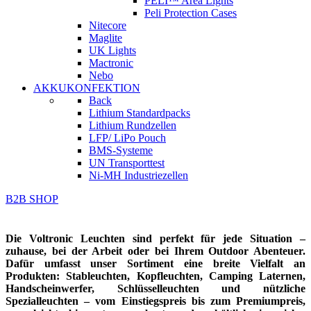
PELI™ Area Lights
Peli Protection Cases
Nitecore
Maglite
UK Lights
Mactronic
Nebo
AKKUKONFEKTION
Back
Lithium Standardpacks
Lithium Rundzellen
LFP/ LiPo Pouch
BMS-Systeme
UN Transporttest
Ni-MH Industriezellen
B2B SHOP
Die Voltronic Leuchten sind perfekt für jede Situation –
zuhause, bei der Arbeit oder bei Ihrem Outdoor Abenteuer.
Dafür umfasst unser Sortiment eine breite Vielfalt an
Produkten: Stableuchten, Kopfleuchten, Camping Laternen,
Handscheinwerfer, Schlüsselleuchten und nützliche
Spezialleuchten – vom Einstiegspreis bis zum Premiumpreis,