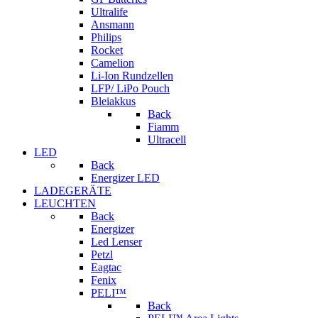
Ultralife
Ansmann
Philips
Rocket
Camelion
Li-Ion Rundzellen
LFP/ LiPo Pouch
Bleiakkus
Back
Fiamm
Ultracell
LED
Back
Energizer LED
LADEGERÄTE
LEUCHTEN
Back
Energizer
Led Lenser
Petzl
Eagtac
Fenix
PELI™
Back