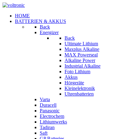
HOME
BATTERIEN & AKKUS
Back
Energizer
Back
Ultimate Lithium
Maxplus Alkaline
MAX Powerseal
Alkaline Power
Industrial Alkaline
Foto Lithium
Akkus
Hörgeräte
Kleinelektronik
Uhrenbatterien
Varta
Duracell
Panasonic
Electrochem
Lithiumwerks
Tadiran
Saft
GP Batteries