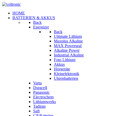
HOME
BATTERIEN & AKKUS
Back
Energizer
Back
Ultimate Lithium
Maxplus Alkaline
MAX Powerseal
Alkaline Power
Industrial Alkaline
Foto Lithium
Akkus
Hörgeräte
Kleinelektronik
Uhrenbatterien
Varta
Duracell
Panasonic
Electrochem
Lithiumwerks
Tadiran
Saft
GP Batteries