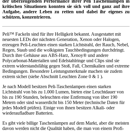
der überzeugenden Performance ihrer Peli Taschenlampen in
kritischen Situationen konnten sie sich voll und ganz auf ihre
Aufgabe, andere Leben zu retten und dabei ihr eigenes zu
schützen, konzentrieren.
Peli™ Fackeln sind für ihre Helligkeit bekannt. Ausgestattet mit
neuesten LEDs der nächsten Generation, Xenon oder Halogen,
erzeugen Peli-Leuchten einen starken Lichtstrahl, der Rauch, Nebel,
Regen, Staub und die wolkigsten Tauchbedingungen durchdringt.
Durch ihre Gehäuse aus ABS-Harz, Xenoy® und andere
Polycarbonat-Materialien und Edelstahlringe und Clips sind sie
extrem widerstandsfähig gegen Stoß, Fall, Chemikalien und extreme
Bedingungen. Besondere Leistungsmerkmale machen sie zudem
extrem sicher (siehe Abschnitt Leuchten Zone 0 & 1 ).
Je nach Modell besitzen Peli-Taschenlampen einen starken
Lichtstrahl von bis zu 1.000 Lumen, bieten eine Leuchtdauer von
bis zu 190 Stunden, beleuchten eine Entfernung von über 190
Metern oder sind wasserdicht bis 150 Meter (technische Daten für
jedes Modell prüfen). Einige von ihnen besitzen Alkali- oder
wiederaufladbare Batterien.
Es gibt viele billige Taschenlampen auf dem Markt, aber die meisten
davon werden nicht die Qualität haben, die man von einem Profi-