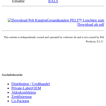
Einsätze
RALS
Gesamtkatalog PELI™ Leuchten zum
Download als pdf
This website is independently owned and operated by voltronic.de and is not owned by Peli
Products, S.L.U
Geschäftsbereiche
Distribution / Großhandel
Private-Label/OEM
Akkukonfektion
Zertifizierung
Co-Packing