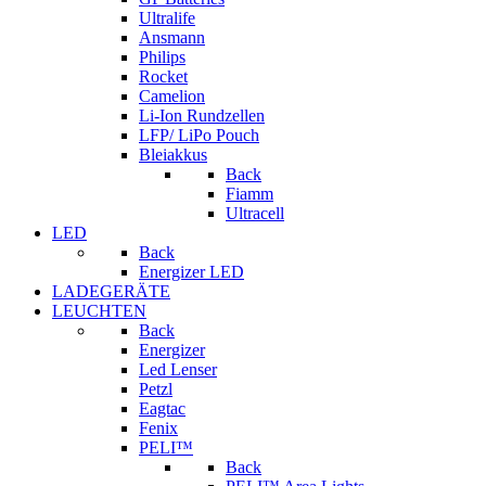
Ultralife
Ansmann
Philips
Rocket
Camelion
Li-Ion Rundzellen
LFP/ LiPo Pouch
Bleiakkus
Back
Fiamm
Ultracell
LED
Back
Energizer LED
LADEGERÄTE
LEUCHTEN
Back
Energizer
Led Lenser
Petzl
Eagtac
Fenix
PELI™
Back