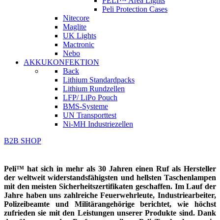
PELI™ Area Lights
Peli Protection Cases
Nitecore
Maglite
UK Lights
Mactronic
Nebo
AKKUKONFEKTION
Back
Lithium Standardpacks
Lithium Rundzellen
LFP/ LiPo Pouch
BMS-Systeme
UN Transporttest
Ni-MH Industriezellen
B2B SHOP
Peli™ hat sich in mehr als 30 Jahren einen Ruf als Hersteller
der weltweit widerstandsfähigsten und hellsten Taschenlampen
mit den meisten Sicherheitszertifikaten geschaffen. Im Lauf der
Jahre haben uns zahlreiche Feuerwehrleute, Industriearbeiter,
Polizeibeamte und Militärangehörige berichtet, wie höchst
zufrieden sie mit den Leistungen unserer Produkte sind. Dank