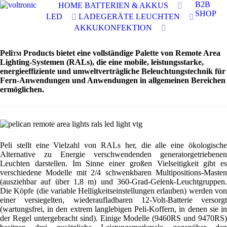
B2B
HOME
BATTERIEN & AKKUS
SHOP
LED
LADEGERÄTE
LEUCHTEN
AKKUKONFEKTION
Peli
Products bietet eine vollständige Palette von Remote Area
TM
Lighting-Systemen (RALs), die eine mobile, leistungsstarke,
energieeffiziente und umweltverträgliche Beleuchtungstechnik für
Fern-Anwendungen und Anwendungen in allgemeinen Bereichen
ermöglichen.
Peli stellt eine Vielzahl von RALs her, die alle eine ökologische
Alternative zu Energie verschwendenden generatorgetriebenen
Leuchten darstellen. Im Sinne einer großen Vielseitigkeit gibt es
verschiedene Modelle mit 2/4 schwenkbaren Multipositions-Masten
(ausziehbar auf über 1,8 m) und 360-Grad-Gelenk-Leuchtgruppen.
Die Köpfe (die variable Helligkeitseinstellungen erlauben) werden von
einer versiegelten, wiederaufladbaren 12-Volt-Batterie versorgt
(wartungsfrei, in den extrem langlebigen Peli-Koffern, in denen sie in
der Regel untergebracht sind). Einige Modelle (9460RS und 9470RS)