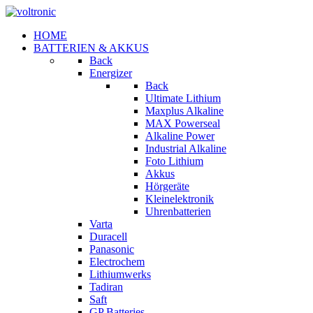
HOME
BATTERIEN & AKKUS
Back
Energizer
Back
Ultimate Lithium
Maxplus Alkaline
MAX Powerseal
Alkaline Power
Industrial Alkaline
Foto Lithium
Akkus
Hörgeräte
Kleinelektronik
Uhrenbatterien
Varta
Duracell
Panasonic
Electrochem
Lithiumwerks
Tadiran
Saft
GP Batteries