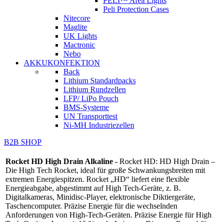
PELI™ Area Lights
Peli Protection Cases
Nitecore
Maglite
UK Lights
Mactronic
Nebo
AKKUKONFEKTION
Back
Lithium Standardpacks
Lithium Rundzellen
LFP/ LiPo Pouch
BMS-Systeme
UN Transporttest
Ni-MH Industriezellen
B2B SHOP
Rocket HD High Drain Alkaline -
Rocket HD: HD High Drain –
Die High Tech Rocket, ideal für große Schwankungsbreiten mit
extremen Energiespitzen. Rocket „HD“ liefert eine flexible
Energieabgabe, abgestimmt auf High Tech-Geräte, z. B.
Digitalkameras, Minidisc-Player, elektronische Diktiergeräte,
Taschencomputer. Präzise Energie für die wechselnden
Anforderungen von High-Tech-Geräten. Präzise Energie für High