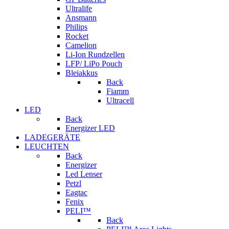
Ultralife
Ansmann
Philips
Rocket
Camelion
Li-Ion Rundzellen
LFP/ LiPo Pouch
Bleiakkus
Back
Fiamm
Ultracell
LED
Back
Energizer LED
LADEGERÄTE
LEUCHTEN
Back
Energizer
Led Lenser
Petzl
Eagtac
Fenix
PELI™
Back