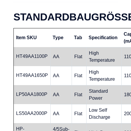
STANDARDBAUGRÖSS
Ca
Item SKU
Type
Tab
Specification
(m
High
HT49AA1100P
AA
Flat
11
Temperature
High
HT49AA1650P
AA
Flat
11
Temperature
Standard
LP50AA1800P
AA
Flat
18
Power
Low Self
LS50AA2000P
AA
Flat
20
Discharge
HP-
4/5Sub-