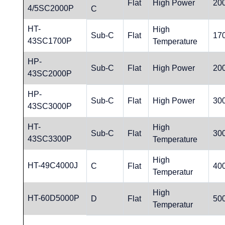
Flat
High Power
20
4/5SC2000P
C
HT-
High
Sub-C
Flat
17
43SC1700P
Temperature
HP-
Sub-C
Flat
High Power
20
43SC2000P
HP-
Sub-C
Flat
High Power
30
43SC3000P
HT-
High
Sub-C
Flat
30
43SC3300P
Temperature
High
HT-49C4000J
C
Flat
40
Temperatur
High
HT-60D5000P
D
Flat
50
Temperatur