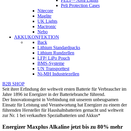
PELI™ Area Lights
Peli Protection Cases
Nitecore
Maglite
UK Lights
Mactronic
Nebo
AKKUKONFEKTION
Back
Lithium Standardpacks
Lithium Rundzellen
LFP/ LiPo Pouch
BMS-Systeme
UN Transporttest
Ni-MH Industriezellen
B2B SHOP
Seit ihrer Erfindung der weltweit ersten Batterie für Verbraucher im
Jahre 1896 ist Energizer in der Batteriebranche führend.
Der Innovationsgeist in Verbindung mit unserem unbeugsamen
Einsatz für Leistung und Verantwortung hat Energizer zu einem der
führenden Hersteller für Haushaltsbatterien gemacht und weltweit
zur Nr. 1 bei verkauften Spezialbatterien und Akkus*
Energizer Maxplus Alkaline jetzt bis zu 80% mehr