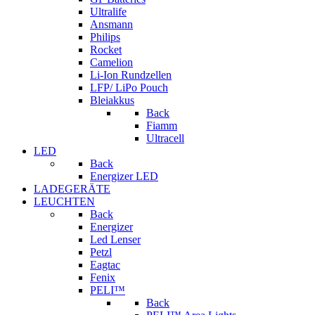
Ultralife
Ansmann
Philips
Rocket
Camelion
Li-Ion Rundzellen
LFP/ LiPo Pouch
Bleiakkus
Back
Fiamm
Ultracell
LED
Back
Energizer LED
LADEGERÄTE
LEUCHTEN
Back
Energizer
Led Lenser
Petzl
Eagtac
Fenix
PELI™
Back