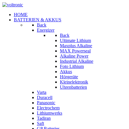
HOME
BATTERIEN & AKKUS
Back
Energizer
Back
Ultimate Lithium
Maxplus Alkaline
MAX Powerseal
Alkaline Power
Industrial Alkaline
Foto Lithium
Akkus
Hörgeräte
Kleinelektronik
Uhrenbatterien
Varta
Duracell
Panasonic
Electrochem
Lithiumwerks
Tadiran
Saft
GP Batteries