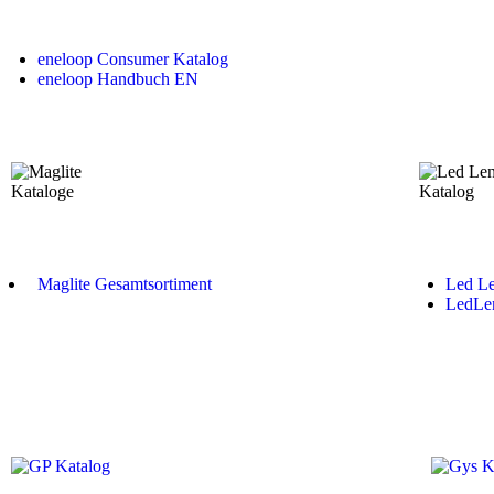
eneloop Consumer Katalog
eneloop Handbuch EN
Maglite Gesamtsortiment
Led Le
LedLen