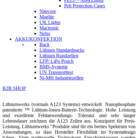
PELI™ Area Lights
Peli Protection Cases
Nitecore
Maglite
UK Lights
Mactronic
Nebo
AKKUKONFEKTION
Back
Lithium Standardpacks
Lithium Rundzellen
LFP/ LiPo Pouch
BMS-Systeme
UN Transporttest
Ni-MH Industriezellen
B2B SHOP
Lithiumwerks (vormals A123 Systems) entwickelt Nanophosphate
patentierte ™ Lithium-Ionen-Batterie-Technologie. Hohe Leistung
und exzellente Fehlanwendungs- Toleranz und sehr langer
Lebensdauer zeichnen die A123 Zellen aus.
Konzipiert für Preis-
Leistung, Lithiumwerks "Produkte sind für ein breites Spektrum von
Anwendungen, so dass Hersteller Flexibilität im Systemdesign
haben. Viele traditionelle Technologie Einschränkungen werden