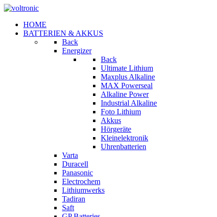
HOME
BATTERIEN & AKKUS
Back
Energizer
Back
Ultimate Lithium
Maxplus Alkaline
MAX Powerseal
Alkaline Power
Industrial Alkaline
Foto Lithium
Akkus
Hörgeräte
Kleinelektronik
Uhrenbatterien
Varta
Duracell
Panasonic
Electrochem
Lithiumwerks
Tadiran
Saft
GP Batteries