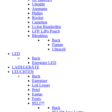
Ultralife
Ansmann
Philips
Rocket
Camelion
Li-Ion Rundzellen
LFP/ LiPo Pouch
Bleiakkus
Back
Fiamm
Ultracell
LED
Back
Energizer LED
LADEGERÄTE
LEUCHTEN
Back
Energizer
Led Lenser
Petzl
Eagtac
Fenix
PELI™
Back