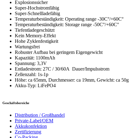
Explosionssicher
Super-Hochstromfähig
Super-Schnellladefähig
Temperaturbeständigkeit: Operating range -30C°/+60C°
Temperaturbeständigkeit: Storage range -50C°/+60C°
Tiefentladegeschützt
Kein Memory-Effekt
Hohe Zyklenfestigkeit
Wartungsfrei
Robuster Aufbau bei geringem Eigengewicht
Kapazität: 1100mAh
Spannung: 3,3V
Entladestrom: 27C / 30/60A Dauer/Impulsstrom
Zellenzahl: 1s-1p
Höhe: ca 65mm, Durchmesser: ca 19mm, Gewicht: ca 50g
Akku-Typ: LiFePO4
Geschäftsbereiche
Distribution / Großhandel
Private-Label/OEM
Akkukonfektion
Zertifizierung
Co-Packing