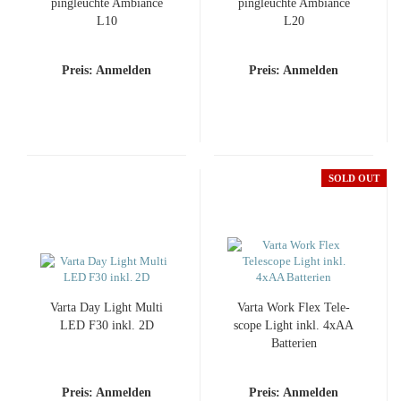
pingleuch­te Am­bi­an­ce
pingleuch­te Am­bi­an­ce
L10
L20
Preis: Anmelden
Preis: Anmelden
SOLD OUT
Varta Day Light Multi
Varta Work Flex Te­le­
LED F30 inkl. 2D
scope Light inkl. 4xAA
Bat­te­rien
Preis: Anmelden
Preis: Anmelden