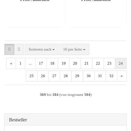
Sortieren nach
pro Seite
Sortieren nach
16 pro Seite
«
1
...
17
18
19
20
21
22
23
24
25
26
27
28
29
30
31
32
»
369
bis
384
(von insgesamt
504
)
Bestseller