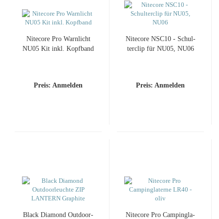
Ni­te­co­re Pro Warn­licht
Ni­te­co­re NSC10 - Schul­
NU05 Kit inkl. Kopf­band
ter­clip für NU05, NU06
Preis: Anmelden
Preis: Anmelden
Black Dia­mond Out­do­or­
Ni­te­co­re Pro Cam­ping­la­