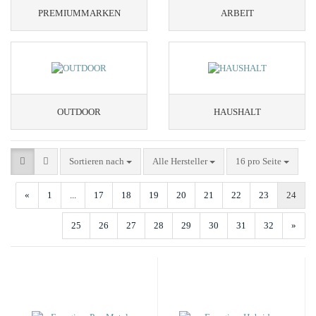
PREMIUMMARKEN
ARBEIT
OUTDOOR
HAUSHALT
Sortieren nach
pro Seite
Sortieren nach
Alle Hersteller
16 pro Seite
«
1
...
17
18
19
20
21
22
23
24
25
26
27
28
29
30
31
32
»