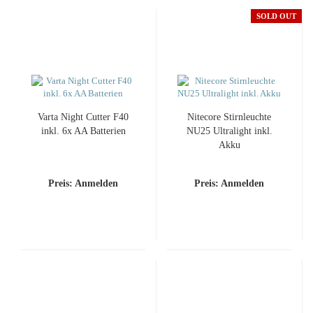
SOLD OUT
Varta Night Cut­ter F40
Ni­te­co­re Stirn­leuch­te
inkl. 6x AA Bat­te­rien
NU25 Ul­tra­light inkl.
Akku
Preis: Anmelden
Preis: Anmelden