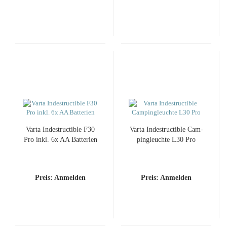
Varta In­de­st­ruc­ti­ble F30
Varta In­de­st­ruc­ti­ble Cam­
Pro inkl. 6x AA Bat­te­rien
pingleuch­te L30 Pro
Preis: Anmelden
Preis: Anmelden