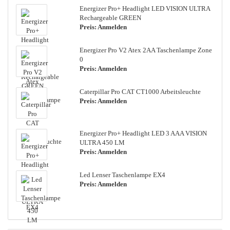
En­er­gi­zer Pro+ Head­light LED VI­SI­ON ULTRA
Rech­ar­ge­a­ble GREEN
Preis: Anmelden
En­er­gi­zer Pro V2 Atex 2AA Ta­schen­lam­pe Zone
0
Preis: Anmelden
Ca­ter­pil­lar Pro CAT CT1000 Ar­beits­leuch­te
Preis: Anmelden
En­er­gi­zer Pro+ Head­light LED 3 AAA VI­SI­ON
ULTRA 450 LM
Preis: Anmelden
Led Len­ser Ta­schen­lam­pe EX4
Preis: Anmelden