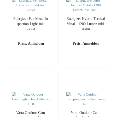
En­er­gi­zer Pen Metal In­
En­er­gi­zer Hy­brid Tac­ti­cal
spec­tion Light inkl.
Metal - 1200 Lumen inkl.
2xAA
Akku
Preis: Anmelden
Preis: Anmelden
Varta Out­door Cam­
Varta Out­door Cam­