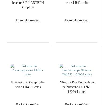
leuch­te ZIP LAN­TERN
ter­ne LR40 - oliv
Gra­phi­te
Preis: Anmelden
Preis: Anmelden
Ni­te­co­re Pro Cam­ping­la­
Ni­te­co­re Pro Ta­schen­lam­
ter­ne LR40 - weiss
pe Ni­te­co­re TM12K -
12000 Lumen
Preis: Anmelden
Preis: Anmelden