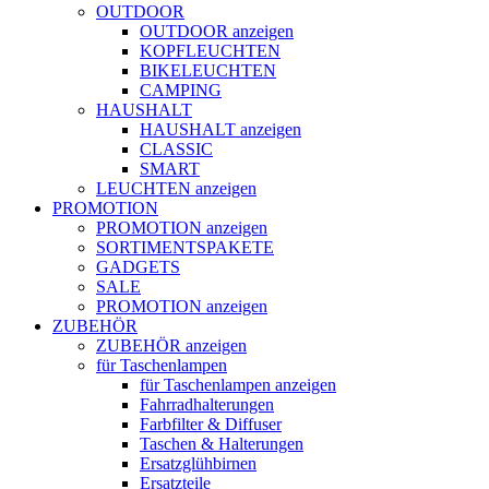
OUTDOOR
OUTDOOR anzeigen
KOPFLEUCHTEN
BIKELEUCHTEN
CAMPING
HAUSHALT
HAUSHALT anzeigen
CLASSIC
SMART
LEUCHTEN anzeigen
PROMOTION
PROMOTION anzeigen
SORTIMENTSPAKETE
GADGETS
SALE
PROMOTION anzeigen
ZUBEHÖR
ZUBEHÖR anzeigen
für Taschenlampen
für Taschenlampen anzeigen
Fahrradhalterungen
Farbfilter & Diffuser
Taschen & Halterungen
Ersatzglühbirnen
Ersatzteile