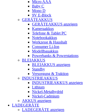
Micro AAA
Baby C
Mono D
9V E-Block
GERÄTEAKKUS
GERÄTEAKKUS anzeigen
Kameraakkus
Telefone & Tablet PC
Notebookakkus
Werkzeug & Haushalt
Consumer Li-Ion
Modellbauakkus
Powerbanks & Powerstations
BLEIAKKUS
BLEIAKKUS anzeigen
Standby
Versorgung & Traktion
INDUSTRIEAKKUS
INDUSTRIEAKKUS anzeigen
Lithium
Nickel-Metalhydrid
Nickel-Cadmium
AKKUS anzeigen
LADEGERÄTE
LADEGERÄTE anzeigen