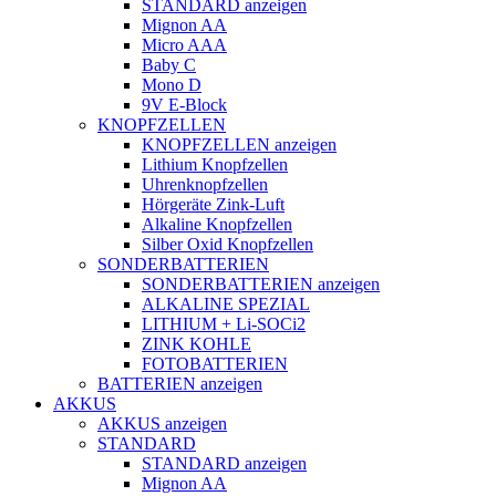
STANDARD anzeigen
Mignon AA
Micro AAA
Baby C
Mono D
9V E-Block
KNOPFZELLEN
KNOPFZELLEN anzeigen
Lithium Knopfzellen
Uhrenknopfzellen
Hörgeräte Zink-Luft
Alkaline Knopfzellen
Silber Oxid Knopfzellen
SONDERBATTERIEN
SONDERBATTERIEN anzeigen
ALKALINE SPEZIAL
LITHIUM + Li-SOCi2
ZINK KOHLE
FOTOBATTERIEN
BATTERIEN anzeigen
AKKUS
AKKUS anzeigen
STANDARD
STANDARD anzeigen
Mignon AA