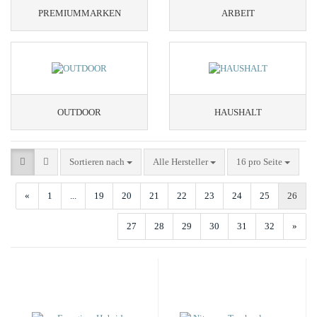
PREMIUMMARKEN
ARBEIT
OUTDOOR
HAUSHALT
Sortieren nach
pro Seite
Sortieren nach
Alle Hersteller
16 pro Seite
«
1
...
19
20
21
22
23
24
25
26
27
28
29
30
31
32
»